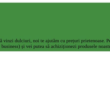
ă vinzi dulciuri, noi te ajutăm cu prețuri prietenoase. Pe
 business) și vei putea să achiziționezi produsele noast