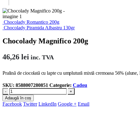
Chocolady Romantico 200g
Chocolady Piramida Albastru 130gr
Chocolady Magnifico 200g
46,26
lei
inc. TVA
Pralină de ciocolată cu lapte cu umplutură mixtă cremoasa 56% (alune, 
SKU:
8588007280851
Categorie:
Cadou
-
+
Adaugă în coș
Facebook
Twitter
LinkedIn
Google +
Email