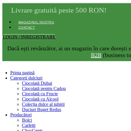
Livrare gratuită peste 500 RON!
MAGAZINUL NOSTRU
CONTACT
LOGIN / INREGISTRARE
Dacă ești revânzător, ai un magazin în care dorești s
B2B
(business to
Prima pagină
Categorii dulciuri
Ciocolată Dubai
Ciocolată pentru Cadou
Ciocolată cu Fructe
Ciocolată cu Alcool
Colecția dulce al iubirii
Duciuri Buget Redus
Producători
Bolci
Carletti
ChocGents